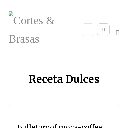
Receta Dulces
Bulletproof moca-coffee