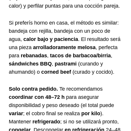
calor) y perfilar puntas para una cocción pareja.
Si preferís horno en casa, el método es similar:
bandeja con rejilla, bandeja con un poco de
agua,
calor bajo y paciencia
. El resultado será
una pieza
arrolladoramente melosa
, perfecta
para
rebanadas
,
tacos de barbacoa/birria
,
sándwiches BBQ
,
pastrami
(curando y
ahumando) o
corned beef
(curado y cocido).
Solo contra pedido.
Te recomendamos
coordinar con 48–72 h
para asegurar
disponibilidad y peso deseado (el total puede
variar
; el cobro final se realiza
por kilo
).
Mantener
refrigerado
; si no se utilizará pronto,
congelar
. Descongelar
en refrigeración
24–48