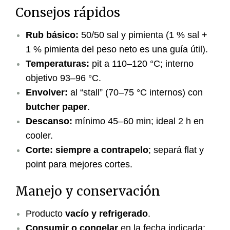
Consejos rápidos
Rub básico:
50/50 sal y pimienta (1 % sal +
1 % pimienta del peso neto es una guía útil).
Temperaturas:
pit a 110–120 °C; interno
objetivo 93–96 °C.
Envolver:
al “stall” (70–75 °C internos) con
butcher paper
.
Descanso:
mínimo 45–60 min; ideal 2 h en
cooler.
Corte:
siempre a contrapelo
; separá flat y
point para mejores cortes.
Manejo y conservación
Producto
vacío y refrigerado
.
Consumir o congelar
en la fecha indicada;