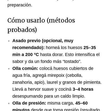
preparación.
Cómo usarlo (métodos
probados)
Asado previo (opcional, muy
recomendado):
horneá los huesos
25–35
min a 200 °C
hasta dorar. Esto intensifica el
sabor y da un fondo más “tostado”.
Olla común:
colocá huesos cubiertos de
agua fría, agregá mirepoix (cebolla,
zanahoria, apio), laurel y granos de pimienta.
Llevá a hervor suave y cociná
3–4 horas
desespumando para un caldo limpio.
Olla de presión:
misma carga,
45–60
minutos
desde que toma presión (resultado